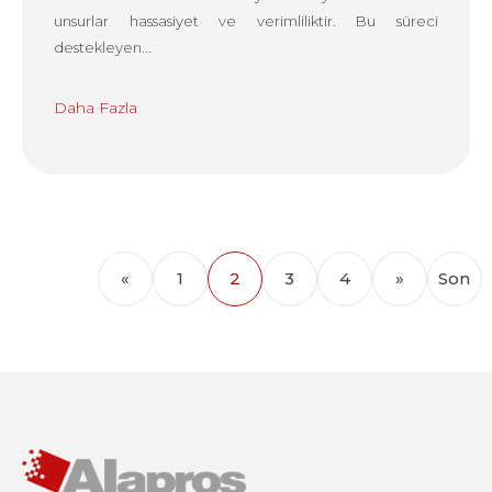
unsurlar hassasiyet ve verimliliktir. Bu süreci
destekleyen...
Daha Fazla
«
1
2
3
4
»
Son