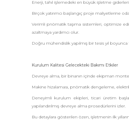
Enerji, tahıl işlemedeki en büyük işletme giderleri
Birçok yatırımcı başlangıç proje maliyetlerine oda
Verimli pnömatik taşıma sistemleri, optimize edi
azaltmaya yardımcı olur.
Doğru mühendislik yapılmış bir tesis yıl boyunca
Kurulum Kalitesi Gelecekteki Bakımı Etkiler
Devreye alma, bir binanın içinde ekipman monte 
Makine hizalaması, pnömatik dengeleme, elektrik e
Deneyimli kurulum ekipleri, ticari üretim b
yapılandırılmış devreye alma prosedürlerini izler.
Bu detaylara gösterilen özen, işletmenin ilk yılla