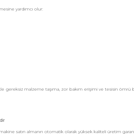
ilmesine yardımcı olur:
ikle gereksiz malzeme taşıma, zor bakım erişimi ve tesisin ömrü
dir
 makine satın almanın otomatik olarak yüksek kaliteli üretim garanti