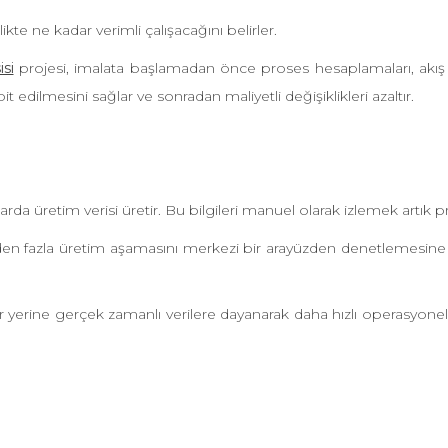
kte ne kadar verimli çalışacağını belirler.
si
projesi, imalata başlamadan önce proses hesaplamaları, akış 
 edilmesini sağlar ve sonradan maliyetli değişiklikleri azaltır.
retim verisi üretir. Bu bilgileri manuel olarak izlemek artık pra
 fazla üretim aşamasını merkezi bir arayüzden denetlemesine olan
yerine gerçek zamanlı verilere dayanarak daha hızlı operasyonel 