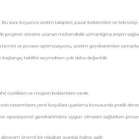
r. Bu süre boyunca üretim talepleri, pazar beklentileri ve teknolo
 ilk projenin ötesine uzanan mühendislik uzmanlığına erişim sağlar
 temini ve proses optimizasyonu, üretim gereksinimleri zamanla de
 başlangıç teklifini seçmekten çok daha değerlidir.
 özellikleri ve müşteri beklentileri vardır.
tesis tasarımlarını yerel koşullara uyarlama konusunda pratik dene
lara ve operasyonel gereksinimlere uygun olmasını sağlarken pros
u deneyim önemli bir rekabet avantajı haline gelir.