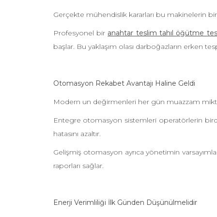
Gerçekte mühendislik kararları bu makinelerin birli
Profesyonel bir
anahtar teslim tahıl öğütme tesi
başlar. Bu yaklaşım olası darboğazların erken tespit
Otomasyon Rekabet Avantajı Haline Geldi
Modern un değirmenleri her gün muazzam miktarda ü
Entegre otomasyon sistemleri operatörlerin birden
hatasını azaltır.
Gelişmiş otomasyon ayrıca yönetimin varsayımlar 
raporları sağlar.
Enerji Verimliliği İlk Günden Düşünülmelidir