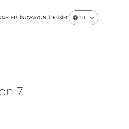
TR
OJELER
İNOVASYON
İLETİŞİM
yen 7