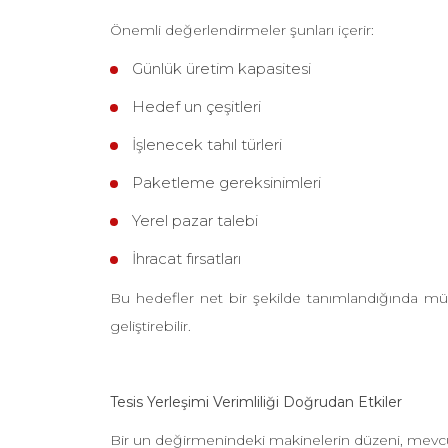
Önemli değerlendirmeler şunları içerir:
Günlük üretim kapasitesi
Hedef un çeşitleri
İşlenecek tahıl türleri
Paketleme gereksinimleri
Yerel pazar talebi
İhracat fırsatları
Bu hedefler net bir şekilde tanımlandığında m
geliştirebilir.
Tesis Yerleşimi Verimliliği Doğrudan Etkiler
Bir un değirmenindeki makinelerin düzeni, mevcut