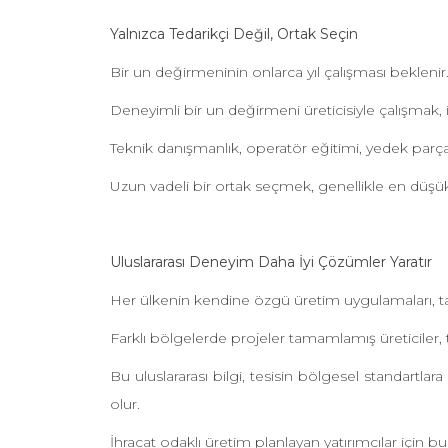
Yalnızca Tedarikçi Değil, Ortak Seçin
Bir un değirmeninin onlarca yıl çalışması bekleni
Deneyimli bir un değirmeni üreticisiyle çalışmak,
Teknik danışmanlık, operatör eğitimi, yedek parça
Uzun vadeli bir ortak seçmek, genellikle en düşük
Uluslararası Deneyim Daha İyi Çözümler Yaratır
Her ülkenin kendine özgü üretim uygulamaları, tahıl
Farklı bölgelerde projeler tamamlamış üreticiler, 
Bu uluslararası bilgi, tesisin bölgesel standart
olur.
İhracat odaklı üretim planlayan yatırımcılar için b