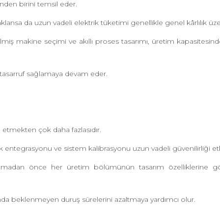
nden birini temsil eder.
klansa da uzun vadeli elektrik tüketimi genellikle genel kârlılık üz
lmiş makine seçimi ve akıllı proses tasarımı, üretim kapasitesi
 tasarruf sağlamaya devam eder.
etmekten çok daha fazlasıdır.
ntegrasyonu ve sistem kalibrasyonu uzun vadeli güvenilirliği etk
aşlamadan önce her üretim bölümünün tasarım özelliklerine 
rında beklenmeyen duruş sürelerini azaltmaya yardımcı olur.