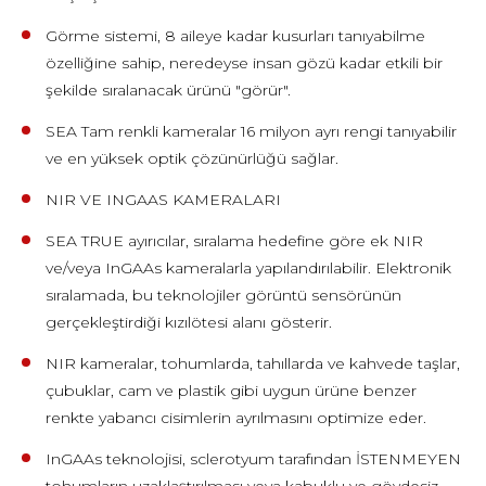
Görme sistemi, 8 aileye kadar kusurları tanıyabilme
özelliğine sahip, neredeyse insan gözü kadar etkili bir
şekilde sıralanacak ürünü "görür".
SEA Tam renkli kameralar 16 milyon ayrı rengi tanıyabilir
ve en yüksek optik çözünürlüğü sağlar.
NIR VE INGAAS KAMERALARI
SEA TRUE ayırıcılar, sıralama hedefine göre ek NIR
ve/veya InGAAs kameralarla yapılandırılabilir. Elektronik
sıralamada, bu teknolojiler görüntü sensörünün
gerçekleştirdiği kızılötesi alanı gösterir.
NIR kameralar, tohumlarda, tahıllarda ve kahvede taşlar,
çubuklar, cam ve plastik gibi uygun ürüne benzer
renkte yabancı cisimlerin ayrılmasını optimize eder.
InGAAs teknolojisi, sclerotyum tarafından İSTENMEYEN
tohumların uzaklaştırılması veya kabuklu ve gövdesiz