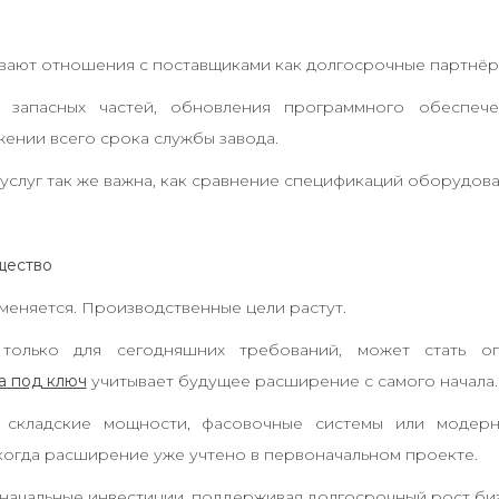
ют отношения с поставщиками как долгосрочные партнёрст
е запасных частей, обновления программного обеспе
ении всего срока службы завода.
слуг так же важна, как сравнение спецификаций оборудова
щество
меняется. Производственные цели растут.
только для сегодняшних требований, может стать ог
а под ключ
учитывает будущее расширение с самого начала.
 складские мощности, фасовочные системы или модерн
огда расширение уже учтено в первоначальном проекте.
начальные инвестиции, поддерживая долгосрочный рост биз