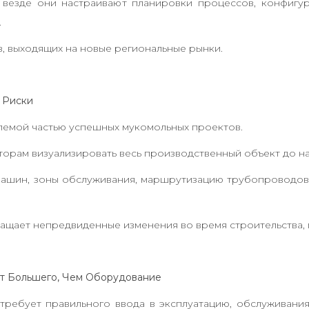
 везде они настраивают планировки процессов, конфигу
.
в, выходящих на новые региональные рынки.
 Риски
лемой частью успешных мукомольных проектов.
орам визуализировать весь производственный объект до на
ашин, зоны обслуживания, маршрутизацию трубопроводов 
ащает непредвиденные изменения во время строительства, п
От Большего, Чем Оборудование
требует правильного ввода в эксплуатацию, обслуживани